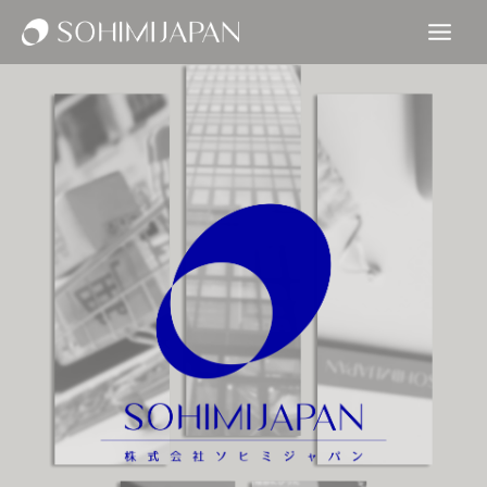
内
Main
容
Men
を
ス
キ
ッ
プ